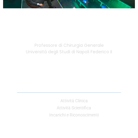
Professore di Chirurgia Generale
Università degli Studi di Napoli Federico II
Link Utili
Attività Clinica
Attività Scientifica
Incarichi e Riconoscimenti
Contatti