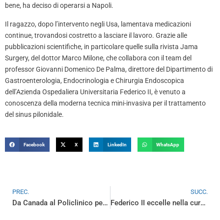
bene, ha deciso di operarsi a Napoli.
Il ragazzo, dopo l’intervento negli Usa, lamentava medicazioni
continue, trovandosi costretto a lasciare il lavoro. Grazie alle
pubblicazioni scientifiche, in particolare quelle sulla rivista Jama
Surgery, del dottor Marco Milone, che collabora con il team del
professor Giovanni Domenico De Palma, direttore del Dipartimento di
Gastroenterologia, Endocrinologia e Chirurgia Endoscopica
dell’Azienda Ospedaliera Universitaria Federico II, è venuto a
conoscenza della moderna tecnica mini-invasiva per il trattamento
del sinus pilonidale.
Facebook
X
LinkedIn
WhatsApp
PREC.
SUCC.
Da Canada al Policlinico per operarsi
Federico II eccelle nella cura dei tumori all’esofago: intervento innovativo effettuato con successo