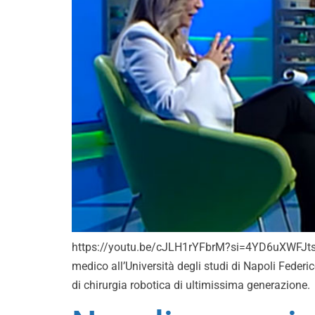
https://youtu.be/cJLH1rYFbrM?si=4YD6uXWFJts2ynm2
medico all’Università degli studi di Napoli Federi
di chirurgia robotica di ultimissima generazione.