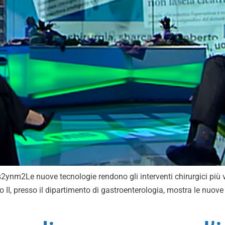
Le nuove tecnologie rendono gli interventi chirurgici più veloc
co II, presso il dipartimento di gastroenterologia, mostra le nuov