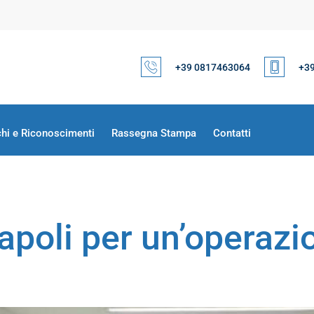
+39 0817463064
+3
chi e Riconoscimenti
Rassegna Stampa
Contatti
poli per un’operazio