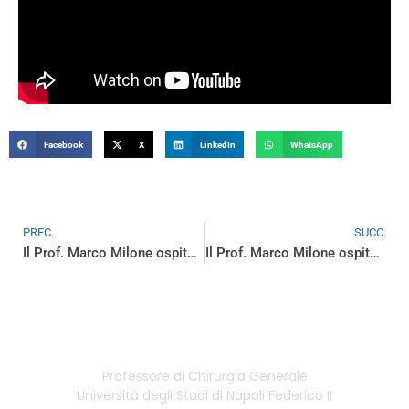
Facebook
X
LinkedIn
WhatsApp
PREC.
SUCC.
Il Prof. Marco Milone ospite del programma RAI Check-up
Il Prof. Marco Milone ospite del programma RAI Buongiorno Benessere
Professore di Chirurgia Generale
Università degli Studi di Napoli Federico II