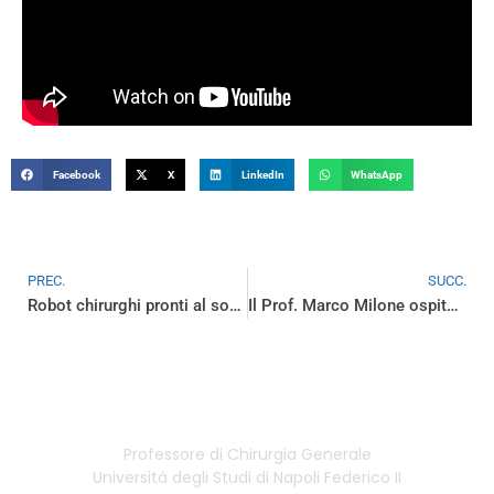
Facebook
X
LinkedIn
WhatsApp
PREC.
SUCC.
Robot chirurghi pronti al sorpasso sulla laparoscopia
Il Prof. Marco Milone ospite del programma RAI Elisir
Professore di Chirurgia Generale
Università degli Studi di Napoli Federico II