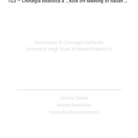
TG3 – Chirurgia Robotica a Napoli un Polo all’Avanguardia
Kick off Meeting of Italian Club of Robotic Surgery, il corso dedicato allo sviluppo della chirurgia robotica in Italia
Professore di Chirurgia Generale
Università degli Studi di Napoli Federico II
Link Utili
Attività Clinica
Attività Scientifica
Incarichi e Riconoscimenti
Contatti