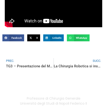
Facebook
X
LinkedIn
WhatsApp
PREC.
SUCC.
TG3 – Presentazione del Master di II Livello – Chirurgia Robotica in Chirurgia Generale
La Chirurgia Robotica si insegna a Napoli
Professore di Chirurgia Generale
Università degli Studi di Napoli Federico II