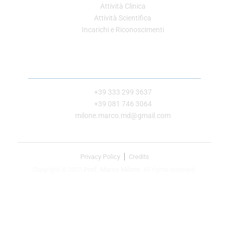
Attività Clinica
Attività Scientifica
Incarichi e Riconoscimenti
Contatti
+39 333 299 3637
+39 081 746 3064
milone.marco.md@gmail.com
Privacy Policy
Credits
Copyright © 2025
Prof. Marco Milone
. All rights reserved.