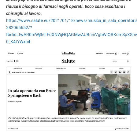
riduce il bisogno di farmaci negli operati. Ecco cosa ascoltano i
chirurghi al lavoro.
https://www.salute.eu/2021/01/18/news/musica_in_sala_operatoria_
282065652/?
fbclid=IwAR0mWj3eLFdXNWjHQAGMwAUBnniVgbWIQRKomSpXSmw
0_K4tYWxh4