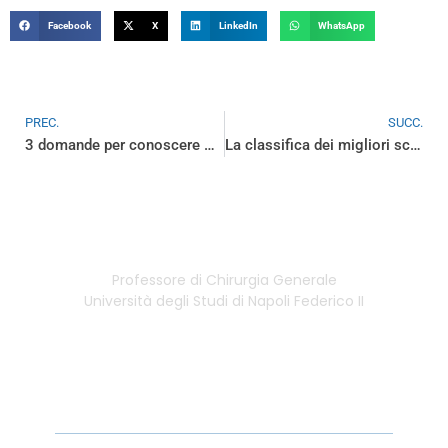
Facebook
X
LinkedIn
WhatsApp
PREC.
SUCC.
3 domande per conoscere meglio la chirurgia robotica
La classifica dei migliori scienziati napoletani: l’elenco „Tutti i nomi dei 165 migliori scienziati al mondo della Federico II. Nella classifica 2019 erano “solo” 77“
Professore di Chirurgia Generale
Università degli Studi di Napoli Federico II
Link Utili