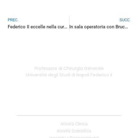
PREC.
SUCC.
Federico II eccelle nella cura dei tumori all’esofago: intervento innovativo effettuato con successo
In sala operatoria con Bruce Springsteen o Bach
Professore di Chirurgia Generale
Università degli Studi di Napoli Federico II
Link Utili
Attività Clinica
Attività Scientifica